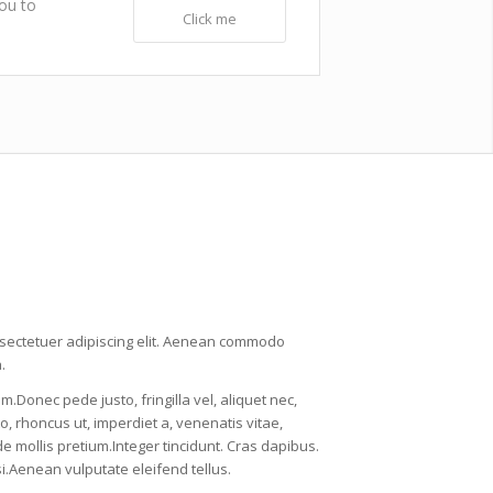
you to
Click me
nsectetuer adipiscing elit. Aenean commodo
.
Donec pede justo, fringilla vel, aliquet nec,
o, rhoncus ut, imperdiet a, venenatis vitae,
de mollis pretium.Integer tincidunt. Cras dapibus.
Aenean vulputate eleifend tellus.