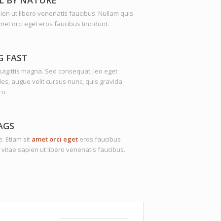
ien ut libero venenatis faucibus. Nullam quis
amet orci eget eros faucibus tincidunt.
G FAST
agittis magna. Sed consequat, leo eget
s, augue velit cursus nunc, quis gravida
ro.
AGS
. Etiam sit
amet orci eget
eros faucibus
 vitae sapien ut libero venenatis faucibus.