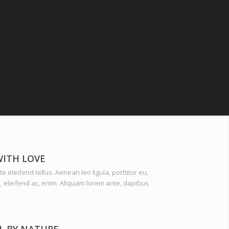
WITH LOVE
 eleifend tellus. Aenean leo ligula, porttitor eu,
, eleifend ac, enim. Aliquam lorem ante, dapibus
L BY NATURE