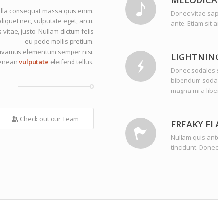
lla consequat massa quis enim.
Donec vitae sap
aliquet nec, vulputate eget, arcu.
ante. Etiam sit 
 vitae, justo. Nullam dictum felis
eu pede mollis pretium.
. Vivamus elementum semper nisi.
LIGHTNIN
enean
vulputate
eleifend tellus.
Donec sodales s
bibendum sodale
magna mi a libe
Check out our Team
FREAKY FL
Nullam quis ante
tincidunt. Donec